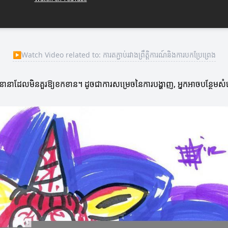
▶
Watch Video related to: ការតភ្ជាប់រវាងព្រឹត្តិការណ៍និងការបកប្រែព្រេង
នាដែលមិនគួរឱ្យខកខាន។ ដូចជាការសម្រេចនៃការបង្ហាញ, អ្នកអាចបន្ថែមសំឡេង,