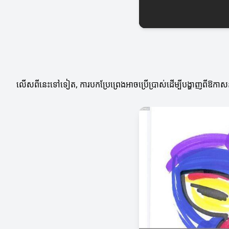
លើសពីនេះទៅទៀត, ការបកប្រែព្រេងអាចប្រើប្រាស់ដើម្បីបង្ហាញពីឱកាសនា