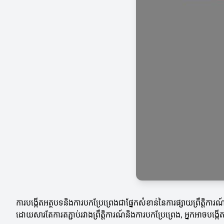
ការបង្កើតអត្ថបទនិងការបកប្រែព្រេងជាផ្នែកសំខាន់នៃការផ្សាយព្រឹត្តិការ
ដោយសារតែការតភ្ជាប់រវាងព្រឹត្តិការណ៍និងការបកប្រែព្រេង, អ្នកអាចបង្ក