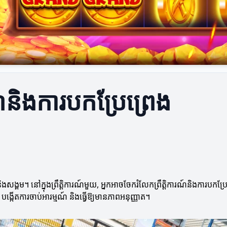
រណ៍និងការបកប្រែព្រេង
ង្គម។ នៅក្នុងព្រឹត្តិការណ៍មួយ, អ្នកអាចចែករំលែកព្រឹត្តិការណ៍និងការបកប្រែព
 បង្កើតការចាប់អារម្មណ៍ និងធ្វើឱ្យមានភាពអនុញ្ញាត។