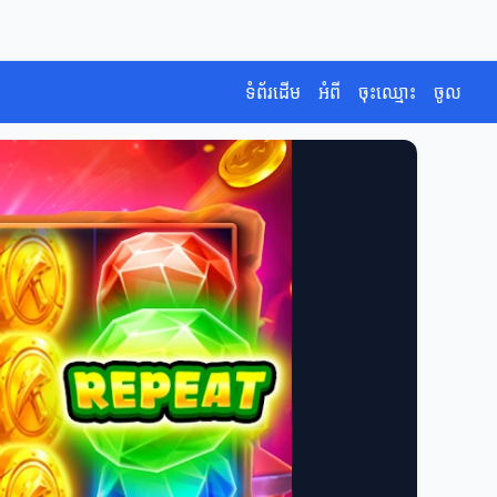
ទំព័រដើម
អំពី
ចុះឈ្មោះ
ចូល