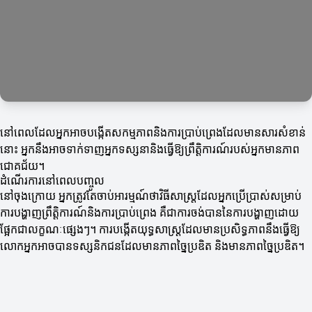
នៅពេលដែលអ្នកអាចបង្កើតសកម្មភាពនិងការប្រាប់ព្រេងដែលមានសារសំខាន់
នោះ អ្នកនឹងអាចទាក់ទាញអ្នកទស្សនានិងធ្វើឱ្យព្រឹត្តិការណ៍របស់អ្នកមានភាព
ជោគជ័យ។
ដំណើរការនៅពេលបញ្ចូល
នៅចុងក្រោយ អ្នកត្រូវតែចាប់អារម្មណ៍ថាវិធីសាស្ត្រដែលអ្នកប្រើប្រាស់សម្រាប់
ការបង្ហាញព្រឹត្តិការណ៍និងការប្រាប់ព្រេង គឺជាការចង់បាននៃការបង្ហាញដោយ
ផ្អែកជាលក្ខណៈផ្សេងៗ។ ការបង្កើតយុទ្ធសាស្ត្រដែលមានប្រសិទ្ធភាពនឹងធ្វើឱ្យ
លោកអ្នកអាចបានទស្សនិកជនដែលមានភាពច្នៃប្រឌិត និងមានភាពច្នៃប្រឌិត។