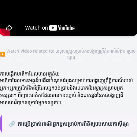
Watch Video related to: យុទ្ធសាស្ត្រសម្រាប់ការបង្ហាញព្រឹត្តិការណ៍និងការប្រាប់
▶
ព្រេង
ការបង្កើតមាតិកាដែលមានអត្ថន័យ
មាតិកាដែលមានអត្ថន័យគឺជាចំណុចដំបូងសម្រាប់ការបង្ហាញព្រឹត្តិការណ៍របស់
អ្នក។ អ្នកត្រូវតែដឹងពីអ្វីដែលអ្នកចង់ប្រាប់និងមេរោគដ៏អស្ចារ្យសម្រាប់អ្នក
ទស្សនា។ ពីព្រោះមាតិកាដែលមានការតភ្ជាប់ និងជាគន្លងនៃការបង្ហាញដ៏
មានផលវិបាកសម្រាប់អ្នកទស្សនា។
🔗
ការប្រើប្រាស់ពាណិជ្ជកម្មសម្រាប់ការពិនិត្យវេបសាយកាស៊ីណូ