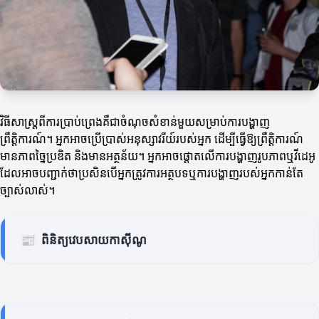
វិធីសាស្ត្រពីការប្រាប់ព្រេងគឺជា​ចំណុច​សំខាន់មួយសម្រាប់ការបង្ហាញ
ព្រឹត្តិការណ៍។ អ្នកអាចប្រើប្រាស់អនុស្សាវរីយ៍របស់អ្នក ដើម្បីធ្វើឱ្យព្រឹត្តិការណ៍
មានភាពច្នៃប្រឌិត និងមានអត្ថន័យ។ អ្នកអាចផ្តោតលើការបង្ហាញរូបភាពឬវីដេអូ
ដែលអាចបញ្ជាក់ថាប្រសិនបើអ្នកត្រូវការអត្ថបទឬការបង្ហាញរបស់អ្នកកាន់តែ
ច្បាស់លាស់។
📰
ពិនិត្យវេបសាយកាស៊ីណូ