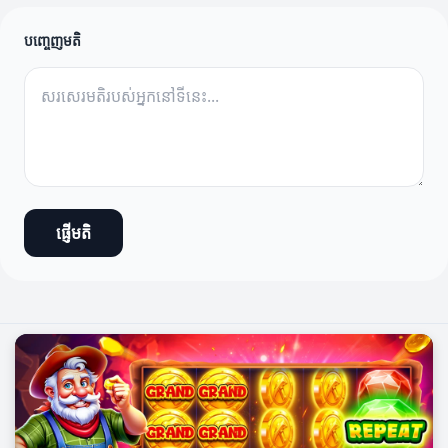
បញ្ចេញមតិ
ផ្ញើមតិ