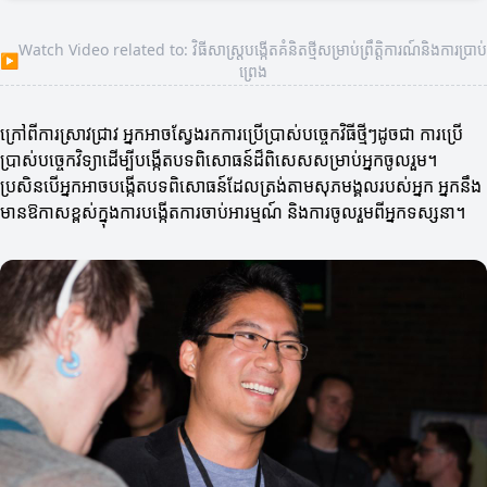
Watch Video related to: វិធីសាស្ត្របង្កើតគំនិតថ្មីសម្រាប់ព្រឹត្តិការណ៍និងការប្រាប់
▶
ព្រេង
ក្រៅពីការស្រាវជ្រាវ អ្នកអាចស្វែងរកការប្រើប្រាស់បច្ចេកវិធីថ្មីៗដូចជា ការប្រើ
ប្រាស់បច្ចេកវិទ្យាដើម្បីបង្កើតបទពិសោធន៍ដ៏ពិសេសសម្រាប់អ្នកចូលរួម។
ប្រសិនបើអ្នកអាចបង្កើតបទពិសោធន៍ដែលត្រង់តាមសុភមង្គលរបស់អ្នក អ្នកនឹង
មានឱកាសខ្ពស់ក្នុងការបង្កើតការចាប់អារម្មណ៍ និងការចូលរួមពីអ្នកទស្សនា។