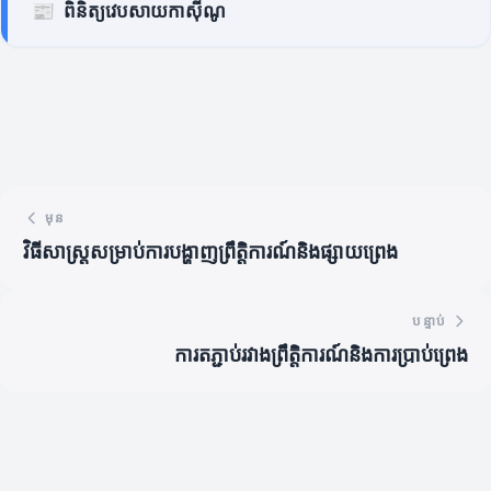
📰
ពិនិត្យវេបសាយកាស៊ីណូ
មុន
វិធីសាស្ត្រសម្រាប់ការបង្ហាញព្រឹត្តិការណ៍និងផ្សាយព្រេង
បន្ទាប់
ការតភ្ជាប់រវាងព្រឹត្តិការណ៍និងការប្រាប់ព្រេង