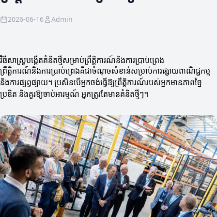
2026-06-16
Admin
វិធីសាស្ត្របង្កើតគំនិតថ្មីសម្រាប់ព្រឹត្តិការណ៍និងការប្រាប់ព្រេង
ព្រឹត្តិការណ៍និងការប្រាប់ព្រេងគឺជា​ចំណុច​សំខាន់​សម្រាប់​ការ​ផ្សាយ​ពាណិជ្ជកម្ម
និង​ការ​ផ្សព្វផ្សាយ។ ប្រសិនបើអ្នកចង់ធ្វើឱ្យព្រឹត្តិការណ៍របស់អ្នកមានភាពច្នៃ
ប្រឌិត និងគួរឱ្យចាប់អារម្មណ៍ អ្នកត្រូវតែមានគំនិតថ្មីៗ។