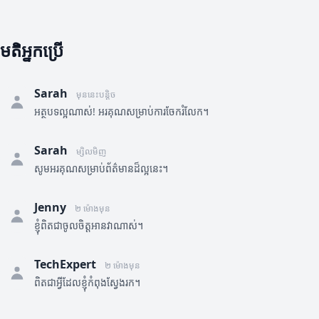
មតិអ្នកប្រើ
Sarah
មុននេះបន្តិច
អត្ថបទល្អណាស់! អរគុណសម្រាប់ការចែករំលែក។
Sarah
ម្សិលមិញ
សូមអរគុណសម្រាប់ព័ត៌មានដ៏ល្អនេះ។
Jenny
២ ម៉ោងមុន
ខ្ញុំពិតជាចូលចិត្តអានវាណាស់។
TechExpert
២ ម៉ោងមុន
ពិតជាអ្វីដែលខ្ញុំកំពុងស្វែងរក។