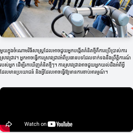
មួយក្នុងចំណោមវិធីសាស្ត្រដែលអាចជួយអ្នកបង្កើតគំនិតថ្មីគឺការប្រើប្រាស់ការ
ស្រាវជ្រាវ។ អ្នកអាចធ្វើការស្រាវជ្រាវអំពីប្រធានបទដែលទាក់ទងនឹងព្រឹត្តិការណ៍
របស់អ្នក ដើម្បីរកឃើញគំនិតថ្មីៗ។ ការស្រាវជ្រាវអាចជួយអ្នកយល់ដឹងអំពីអ្វី
ដែលមានប្រយោជន៍ និងអ្វីដែលអាចធ្វើឱ្យមានការចាប់អារម្មណ៍។