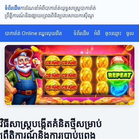
ទំព័រដើម
ការណែនាំអំពីបាការ៉ាត់
យុទ្ធសាស្ត្របាការ៉ាត់
ព្រឹត្តិការណ៍និងផ្សាយព្រេង
ពិនិត្យវេបសាយកាស៊ីណូ
បាការ៉ាត់ Online ឈ្នះលុយពិត
ទំព័រដើម
អំពី
ចុះឈ្មោះ
ចូល
វិធីសាស្ត្របង្កើតគំនិតថ្មីសម្រាប់
ព្រឹត្តិការណ៍និងការប្រាប់ព្រេង