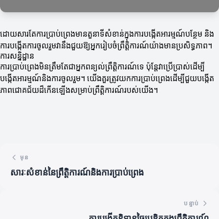
ដោយសារតែការប្រាប់ព្រេងមានតួនាទីសំខាន់ក្នុងការបង្កើតអារម្មណ៍បន្ថែម និង
ការបង្កើតការចូលរួមវានឹងជួយឱ្យអ្នករៀបចំព្រឹត្តិការណ៍យ៉ាងមានប្រសិទ្ធភាព។
ការសន្និដ្ឋាន
ការប្រាប់ព្រេងមិនត្រឹមតែជាអ្នកពន្យល់ព្រឹត្តិការណ៍ទេ ប៉ុន្តែវាប្រើប្រាស់ដើម្បី
បង្កើតអារម្មណ៍និងការចូលរួម។ យើងគួរត្រូវយកការប្រាប់ព្រេងដើម្បីជួយបង្កើត
ភាពជោគជ័យដ៏កើនឡើងសម្រាប់ព្រឹត្តិការណ៍របស់យើង។
មុន
សារៈសំខាន់នៃព្រឹត្តិការណ៍និងការប្រាប់ព្រេង
បន្ទាប់
ការបង្កើតនិទានច្នៃប្រឌិតក្នុងព្រឹត្តិការណ៍