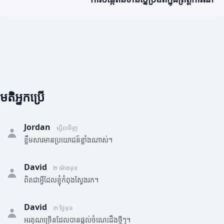
មតិអ្នកប្រើ
Jordan
ម្សិលមិញ
ខ្លឹមសារមានប្រយោជន៍ខ្លាំងណាស់។
David
២ ម៉ោងមុន
ពិតជាអ្វីដែលខ្ញុំកំពុងស្វែងរក។
David
៣ ថ្ងៃមុន
អរគុណច្រើនដែលបានផ្តល់ចំណេះដឹងថ្មីៗ។