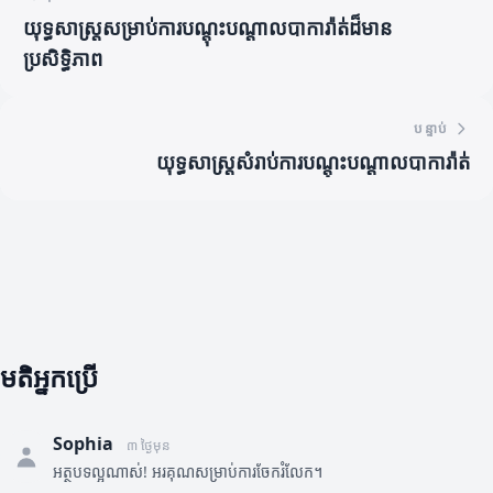
យុទ្ធសាស្ត្រសម្រាប់ការបណ្តុះបណ្តាលបាការ៉ាត់ដ៏មាន
ប្រសិទ្ធិភាព
បន្ទាប់
យុទ្ធសាស្ត្រសំរាប់ការបណ្តុះបណ្តាលបាការ៉ាត់
មតិអ្នកប្រើ
Sophia
៣ ថ្ងៃមុន
អត្ថបទល្អណាស់! អរគុណសម្រាប់ការចែករំលែក។