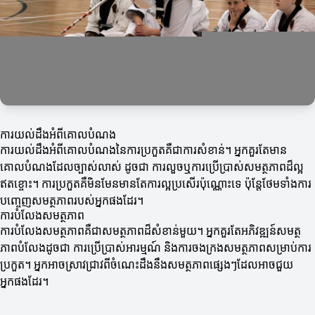
ការយល់ដឹងអំពីគោលបំណង
ការយល់ដឹងអំពីគោលបំណងនៃការប្រកួតគឺជាការសំខាន់។ អ្នកគួរតែមាន
គោលបំណងដែលច្បាស់លាស់ ដូចជា ការលួចឬការប្រើប្រាស់សមត្ថភាពដ៏ល្អ
ឥតខ្ចោះ។ ការប្រកួតគឺមិនមែនមានតែការល្អប្រសើរប៉ុណ្ណោះទេ ប៉ុន្តែថែមទាំងការ
បញ្ចេញសមត្ថភាពរបស់អ្នកផងដែរ។
ការបំលែងសមត្ថភាព
ការបំលែងសមត្ថភាពគឺជាសមត្ថភាពដ៏សំខាន់មួយ។ អ្នកគួរតែអភិវឌ្ឍន៍សមត្ថ
ភាពបំលែងដូចជា ការប្រើប្រាស់អារម្មណ៍ និងការចងក្រងសមត្ថភាពសម្រាប់ការ
ប្រកួត។ អ្នកអាចស្រាវជ្រាវពីចំណេះដឹងនឹងសមត្ថភាពផ្សេងៗដែលអាចជួយ
អ្នកផងដែរ។