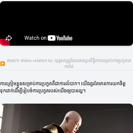
Watch Video related to: យុទ្ធសាស្ត្រដែលមានប្រសិទ្ធិភាពសម្រាប់ការប្រកួតបា
▶
ការ៉ាត់
ការត្រៀមខ្លួនសម្រាប់ការប្រកួតគឺជាការលំបាក។ យើងគួរតែមានការយកចិត្ត
ទុកដាក់ដើម្បីរៀបចំការប្រកួតរបស់យើងឲ្យបានល្អ។