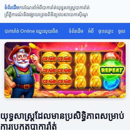
ទំព័រដើម
ការណែនាំអំពីបាការ៉ាត់
យុទ្ធសាស្ត្របាការ៉ាត់
ព្រឹត្តិការណ៍និងផ្សាយព្រេង
ពិនិត្យវេបសាយកាស៊ីណូ
បាការ៉ាត់ Online ឈ្នះលុយពិត
ទំព័រដើម
អំពី
ចុះឈ្មោះ
ចូល
យុទ្ធសាស្ត្រដែលមានប្រសិទ្ធិភាពសម្រាប់
ការប្រកួតបាការ៉ាត់