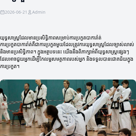
2026-06-21
Admin
យុទ្ធសាស្ត្រដែលមានប្រសិទ្ធិភាពសម្រាប់ការប្រកួតបាការ៉ាត់
ការប្រកួតបាការ៉ាត់គឺជាការប្រកួតមួយដែលត្រូវការយុទ្ធសាស្ត្រដែលច្បាស់លាស់
និងមានប្រសិទ្ធិភាព។ ក្នុងអត្ថបទនេះ យើងនឹងពិភាក្សាអំពីយុទ្ធសាស្រ្តផ្សេងៗ
ដែលអាចជួយអ្នកដើម្បីកែលម្អសមត្ថភាពរបស់អ្នក និងទទួលបានជោគជ័យក្នុង
ការប្រកួត។