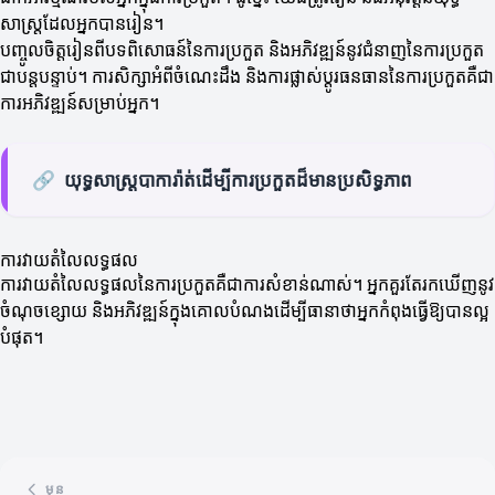
សាស្ត្រដែលអ្នកបានរៀន។
បញ្ចូលចិត្តរៀនពីបទពិសោធន៍នៃការប្រកួត និងអភិវឌ្ឍន៍នូវជំនាញនៃការប្រកួត
ជាបន្តបន្ទាប់។ ការសិក្សាអំពីចំណេះដឹង និងការផ្លាស់ប្តូរធនធាននៃការប្រកួតគឺជា
ការអភិវឌ្ឍន៍សម្រាប់អ្នក។
🔗
យុទ្ធសាស្ត្របាការ៉ាត់ដើម្បីការប្រកួតដ៏មានប្រសិទ្ធភាព
ការវាយតំលៃលទ្ធផល
ការវាយតំលៃលទ្ធផលនៃការប្រកួតគឺជាការសំខាន់ណាស់។ អ្នកគួរតែរកឃើញនូវ
ចំណុចខ្សោយ និងអភិវឌ្ឍន៍ក្នុងគោលបំណងដើម្បីធានាថាអ្នកកំពុងធ្វើឱ្យបានល្អ
បំផុត។
មុន