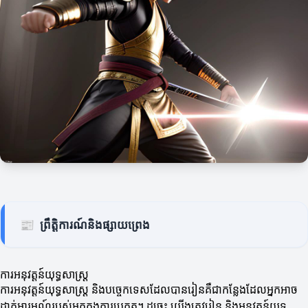
📰
ព្រឹត្តិការណ៍និងផ្សាយព្រេង
ការអនុវត្តន៍យុទ្ធសាស្ត្រ
ការអនុវត្តន៍យុទ្ធសាស្ត្រ និងបច្ចេកទេសដែលបានរៀនគឺជាកន្លែងដែលអ្នកអាច
ដាក់អារម្មណ៍របស់អ្នកក្នុងការប្រកួត។ ដូច្នេះ យើងត្រូវរៀន និងអនុវត្តន៍យុទ្ធ