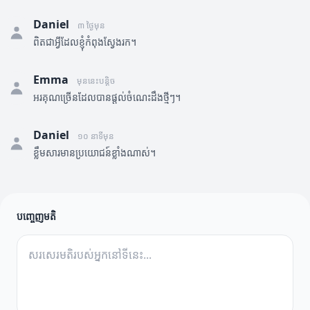
Daniel
៣ ថ្ងៃមុន
ពិតជាអ្វីដែលខ្ញុំកំពុងស្វែងរក។
Emma
មុននេះបន្តិច
អរគុណច្រើនដែលបានផ្តល់ចំណេះដឹងថ្មីៗ។
Daniel
១០ នាទីមុន
ខ្លឹមសារមានប្រយោជន៍ខ្លាំងណាស់។
បញ្ចេញមតិ