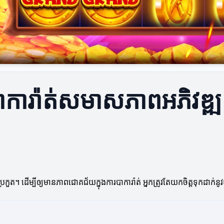
របាការ៉ាត់សមាសភាពអភិវឌ្ឍ
រប្រកួត។ ដើម្បីឲ្យមានភាពជោគជ័យក្នុងការបាការ៉ាត់ អ្នកត្រូវតែយកចិត្តទុកដាក