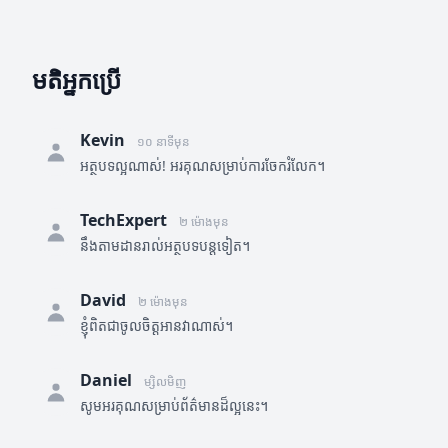
មតិអ្នកប្រើ
Kevin
១០ នាទីមុន
អត្ថបទល្អណាស់! អរគុណសម្រាប់ការចែករំលែក។
TechExpert
២ ម៉ោងមុន
នឹងតាមដានរាល់អត្ថបទបន្តទៀត។
David
២ ម៉ោងមុន
ខ្ញុំពិតជាចូលចិត្តអានវាណាស់។
Daniel
ម្សិលមិញ
សូមអរគុណសម្រាប់ព័ត៌មានដ៏ល្អនេះ។