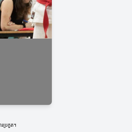
ារប្រកួត។