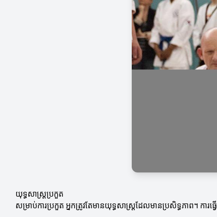
យុទ្ធសាស្ត្រប្រកួត
សម្រាប់ការប្រកួត អ្នកត្រូវតែមានយុទ្ធសាស្ត្រដែលមានប្រសិទ្ធភាព។ ការធ