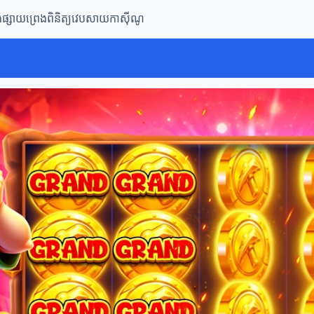
ិងផ្សាយព្រេង
ពិនិត្យវេបសាយកាស៊ីណូ