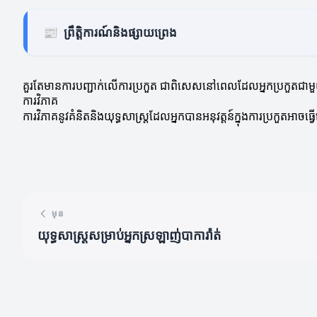
📰
ព្រឹត្តិការណ៍និងផ្សាយព្រេង
គួរតែមានការបញ្ជាក់លើការប្រកួត ជាពិសេសនៅពេលដែលអ្នកប្រកួតជាម
ការវិភាគ
ការវិភាគនូវគំនិតនិងយុទ្ធសាស្ត្រដែលអ្នកបានអនុវត្តន៍ក្នុងការប្រកួតអាចធ
មុន
យុទ្ធសាស្ត្រ​សម្រាប់​អ្នកស្រឡាញ់បាការ៉ាត់