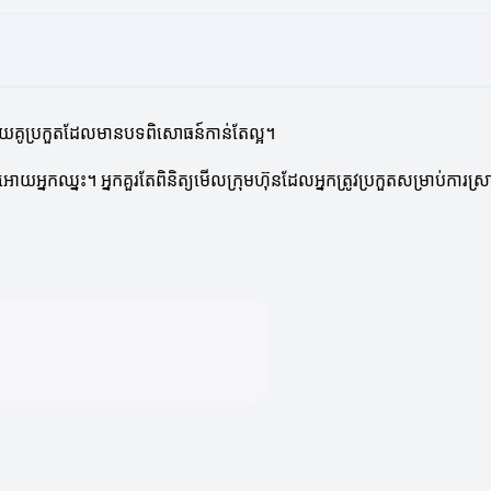
ួយគូប្រកួតដែលមានបទពិសោធន៍កាន់តែល្អ។
្វើអោយអ្នកឈ្នះ។ អ្នកគួរតែពិនិត្យមើលក្រុមហ៊ុនដែលអ្នកត្រូវប្រកួតសម្រាប់ការស្