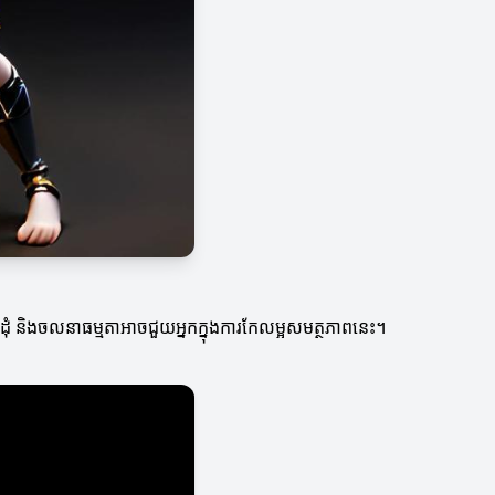
ច់ដុំ និងចលនាធម្មតាអាចជួយអ្នកក្នុងការកែលម្អសមត្ថភាពនេះ។