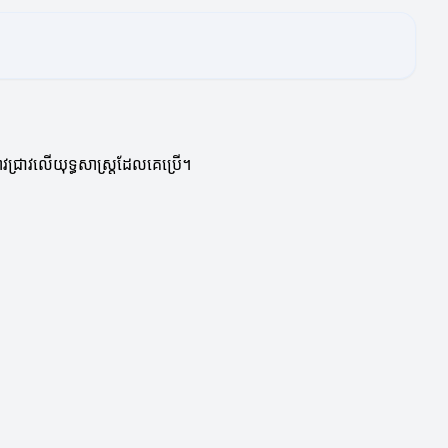
រាវជ្រាវលើយុទ្ធសាស្ត្រដែលគេប្រើ។