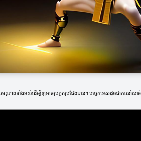
្រិតសមត្ថភាពទាំងអស់ដើម្បីឲ្យអាចប្រកួតប្រជែងបាន។ បច្ចេកទេសដូចជាការនាំសា