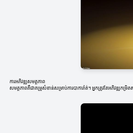
ការអភិវឌ្ឍសមត្ថភាព
សមត្ថភាពគឺជាគម្រូសំខាន់សម្រាប់ការបាការ៉ាត់។ អ្នកត្រូវតែអភិវឌ្ឍកម