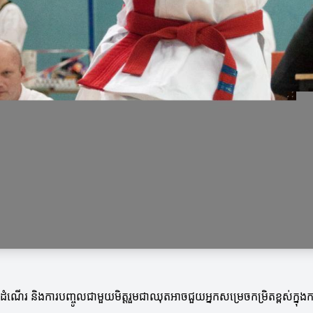
្វើដំណើរ និងការបញ្ចូលជាមួយមិត្តរួមជាឈុតអាចជួយអ្នកសម្រេចកម្រិតខ្ពស់ក្នុងក