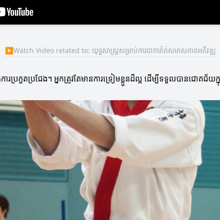
▶
Watch Video related to: យុទ្ធសាស្ត្រសម្រាប់ការបាការ៉ាត់សមាសភាពអភិវឌ្ឍ
រប្រកួតប្រជែង។ អ្នកត្រូវតែមានការទ្រៀមខ្លួនដ៏ល្អ ដើម្បីទទួលបានជោគជ័យក្ន