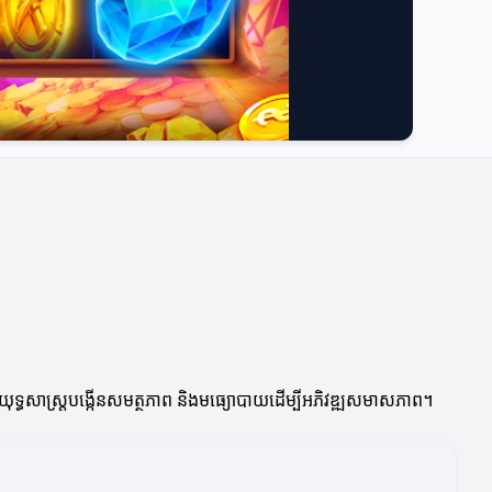
់នូវយុទ្ធសាស្ត្របង្កើនសមត្ថភាព និងមធ្យោបាយដើម្បីអភិវឌ្ឍសមាសភាព។