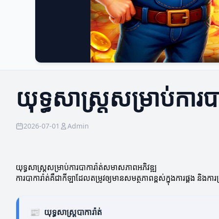
យុទ្ធសាស្ត្រសម្រាប់កា
2026-07-01
Admin
យុទ្ធសាស្ត្រ​សម្រាប់​ការបាការ៉ាត់​សមាសភាពអភិវឌ្ឍ
ការបាការ៉ាត់គឺជាកីឡាដែលតម្រូវឲ្យមានសមត្ថភាពខ្ពស់ក្នុងការផ្គង និងកា
📰
យុទ្ធសាស្ត្របាការ៉ាត់