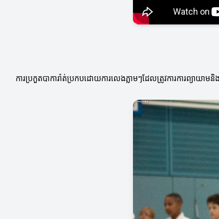
ការប្រកួតបាការ៉ាត់ប្រកបដោយការលេងភ្លាមៗដែលត្រូវការការព្យាយាមនិងកា