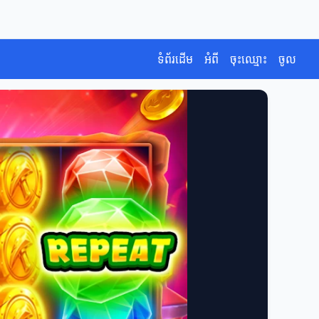
ទំព័រដើម
អំពី
ចុះឈ្មោះ
ចូល