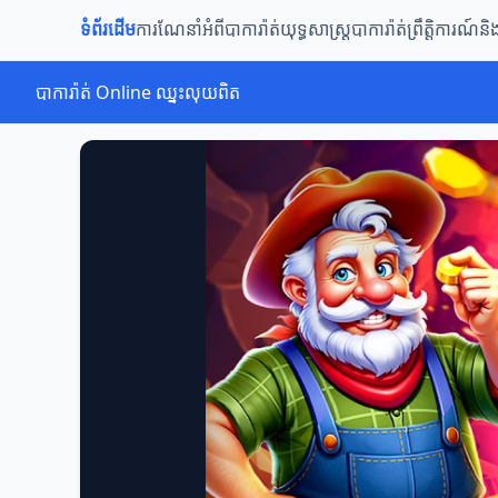
ទំព័រដើម
ការណែនាំអំពីបាការ៉ាត់
យុទ្ធសាស្ត្របាការ៉ាត់
ព្រឹត្តិការណ៍ន
បាការ៉ាត់ Online ឈ្នះលុយពិត