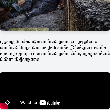
យុទ្ធសាស្ត្រដំបូងគឺការបង្កើតគោលបំណងច្បាស់លាស់។ អ្នកត្រូវតែមាន
គោលបំណងដែលអ្នកចង់សម្រេច ដូចជា ការកើនឡើងនៃចំណូល ឬការលើក
កម្ពស់ឈ្មោះក្រុមហ៊ុន។ មានគោលបំណងច្បាស់លាស់នឹងជួយអ្នកក្នុងការកំណត់
ដំណើរការដើម្បីសម្រេចបាន។