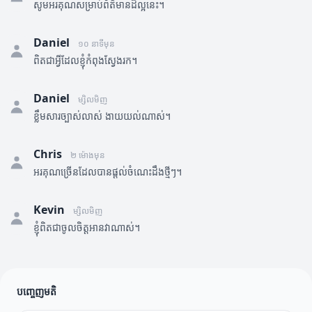
សូមអរគុណសម្រាប់ព័ត៌មានដ៏ល្អនេះ។
Daniel
១០ នាទីមុន
ពិតជាអ្វីដែលខ្ញុំកំពុងស្វែងរក។
Daniel
ម្សិលមិញ
ខ្លឹមសារច្បាស់លាស់ ងាយយល់ណាស់។
Chris
២ ម៉ោងមុន
អរគុណច្រើនដែលបានផ្តល់ចំណេះដឹងថ្មីៗ។
Kevin
ម្សិលមិញ
ខ្ញុំពិតជាចូលចិត្តអានវាណាស់។
បញ្ចេញមតិ