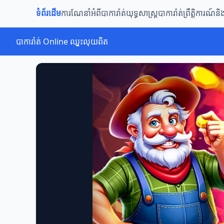
ទំព័រដើម
ការណែនាំអំពីបាការ៉ាត់
យុទ្ធសាស្ត្របាការ៉ាត់
ព្រឹត្តិការណ៍ន
បាការ៉ាត់ Online ឈ្នះលុយពិត