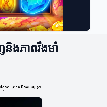
នាញនិងភាពរឹងមាំ
ក្នុងការប្រកួត និងការអនុវត្ត។