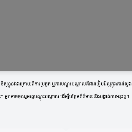
រពិនិត្យខ្លួនឯងក្រោយពីការប្រកួត ឬការបណ្តុះបណ្តាលគឺជារបៀបដ៏ល្អក្នុងការស្
 អ្នកអាចចូលរួមវគ្គបណ្ដុះបណ្ដាល ដើម្បីបន្ថែមព័ត៌មាន និងបង្ហាត់ការអនុវត្ត។