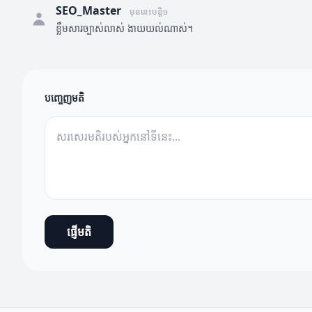
SEO_Master
មុននេះបន្តិច
ខ្លឹមសារច្បាស់លាស់ ងាយយល់ណាស់។
បញ្ចេញមតិ
ផ្ញើមតិ