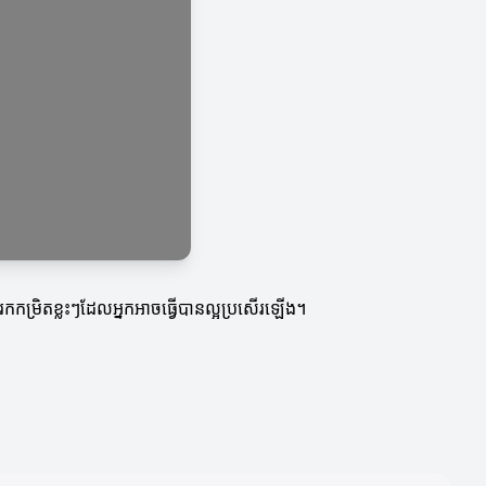
វែងរកកម្រិតខ្លះៗដែលអ្នកអាចធ្វើបានល្អប្រសើរឡើង។