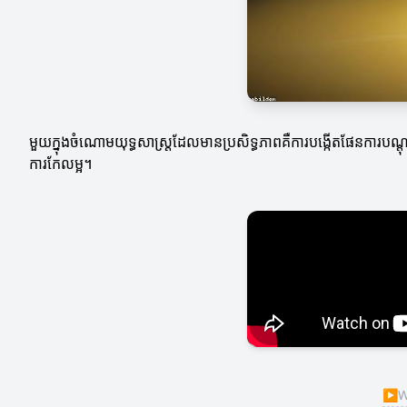
មួយក្នុងចំណោមយុទ្ធសាស្ត្រដែលមានប្រសិទ្ធភាពគឺការបង្កើតផែនការបណ
ការកែលម្អ។
▶
W