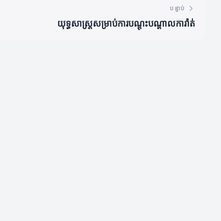
បន្ទាប់
យុទ្ធសាស្ត្រ​សម្រាប់​ការបណ្ដុះបណ្ដាល​ការ៉ាត់