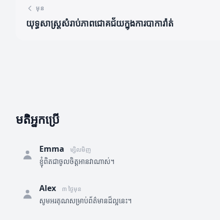
មុន
យុទ្ធសាស្រ្តសំរាប់ភាពជោគជ័យក្នុងការបាការ៉ាត់
មតិអ្នកប្រើ
Emma
ម្សិលមិញ
ខ្ញុំពិតជាចូលចិត្តអានវាណាស់។
Alex
៣ ថ្ងៃមុន
សូមអរគុណសម្រាប់ព័ត៌មានដ៏ល្អនេះ។