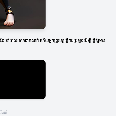
ពេលវេលាជាក់លាក់ ហើយអ្នកត្រូវ​បន្តធ្វើការប្រឡងដើម្បីធ្វើឱ្យមាន
រឹងមាំ