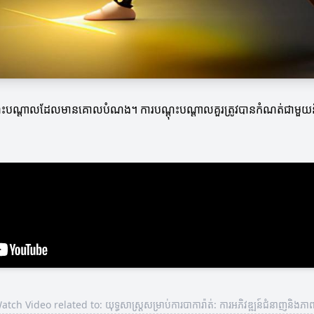
្តុះបណ្តាលដែលមានគោលបំណង។ ការបណ្តុះបណ្តាលគួរត្រូវបានកំណត់ជាមួយនឹងនៅ
atch Video related to: យុទ្ធសាស្ត្រ​សម្រាប់​ការ​បាការ៉ាត់: ការអភិវឌ្ឍន៍ជំនាញនិងភាព