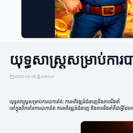
យុទ្ធសាស្ត្រ​សម្រាប់​ការ
2026-06-06
Admin
យុទ្ធសាស្ត្រ​សម្រាប់​ការ​បាការ៉ាត់: ការអភិវឌ្ឍន៍ជំនាញនិងភាពរឹងមាំ
នៅក្នុងពិភពនៃការបាការ៉ាត់ ការអភិវឌ្ឍន៍ជំនាញ និងភាពរឹងមាំគឺជាអ្វីដែលម