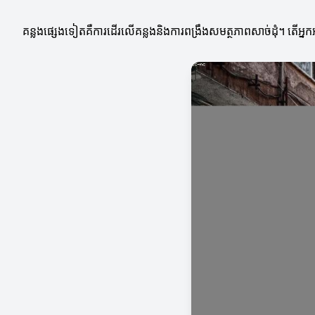
គន្លងផ្សេងទៀតគឺការដើរលើគន្លងនិងការពង្រឹងសមត្ថភាពសាច់ដុំ។ តើអ្នកអ