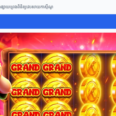
ិងផ្សាយព្រេង
ពិនិត្យវេបសាយកាស៊ីណូ