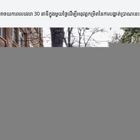
ាចយកពេលវេលា 30 នាទីក្នុងមួយថ្ងៃដើម្បីអនុវត្តកម្រិតនៃការបង្ហាត់ប្រាណនេ