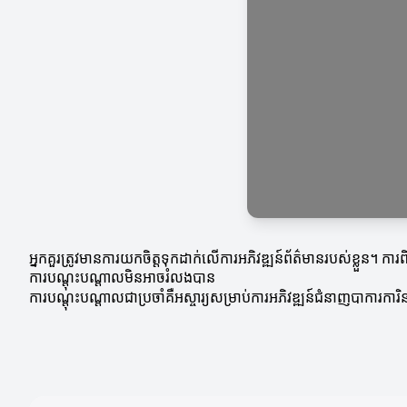
អ្នកគួរត្រូវមានការយកចិត្តទុកដាក់លើការអភិវឌ្ឍន៍ព័ត៌មានរបស់ខ្លួន។ កា
ការបណ្តុះបណ្តាលមិនអាចរំលងបាន
ការបណ្តុះបណ្តាលជាប្រចាំគឺអស្ចារ្យសម្រាប់ការអភិវឌ្ឍន៍ជំនាញបាការការិន។