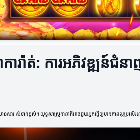
​បាការ៉ាត់: ការអភិវឌ្ឍន៍ជំ
ានសារៈសំខាន់ខ្ពស់។ យុទ្ធសាស្ត្រ​នានា​ក៏អាច​ជួយអ្នកធ្វើឲ្យមានភាពល្អប្រសើរនៅ