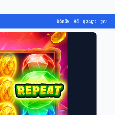
ទំព័រដើម
អំពី
ចុះឈ្មោះ
ចូល