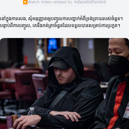
▶
Watch Video related to: ការណែនាំអំពីបាការ៉ាត់
នៅក្នុងការលេង, សុំអនុញ្ញាតឲ្យបញ្ចូលការបញ្ជាក់អំពីទ្រង់ទ្រាយរបស់ចំនួន។
បន្ទាប់ពីការបញ្ចូល, គេនឹងកត់ត្រាចំនួនដែលទទួលបានសម្រាប់ការប្រកួត។