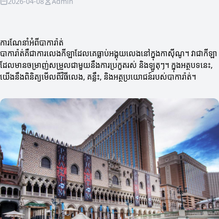
2026-04-08
Admin
ការណែនាំអំពីបាការ៉ាត់
បាការ៉ាត់គឺជាការលេងកីឡាដែលគេធ្លាប់អង្គុយលេងនៅក្នុងកាស៊ីណូ។ វាជាកីឡា
ដែលមានចម្រាញ់សម្រួលជាមួយនឹងការប្រកួតរស់ និងឡូតុៗ។ ក្នុងអត្ថបទនេះ,
យើងនឹងពិនិត្យមើលពីវិធីលេង, គន្លឹះ, និងអត្ថប្រយោជន៍របស់បាការ៉ាត់។