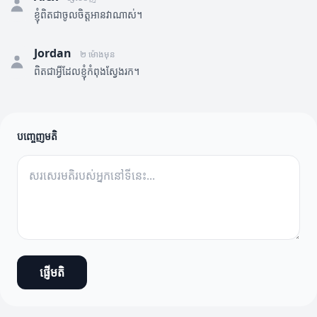
ខ្ញុំពិតជាចូលចិត្តអានវាណាស់។
Jordan
២ ម៉ោងមុន
ពិតជាអ្វីដែលខ្ញុំកំពុងស្វែងរក។
បញ្ចេញមតិ
ផ្ញើមតិ