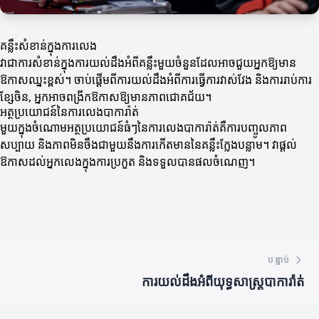
គន្លឹះសំខាន់ក្នុងការលេង
វាជាការសំខាន់ក្នុងការយល់ដឹងអំពីគន្លឹះមួយចំនួនដែលអាចជួយអ្នកឱ្យមាន
ឱកាសឈ្នះខ្ពស់។ ចាប់ផ្តើមពីការយល់ដឹងអំពីការធ្វើការវាស់វែង និងការរាប់ការ
ខ្សែចិន, អ្នកអាចពង្រីកឱកាសឱ្យមានភាពជោគជ័យ។
អត្ថប្រយោជន៍នៃការលេងបាការ៉ាត់
មួយក្នុងចំណោមអត្ថប្រយោជន៍ធំៗនៃការលេងបាការ៉ាត់គឺការបញ្ចូលភាព
សប្បាយ និងភាពមិនចឹងជាមួយនឹងការកើតមាននៃគន្លឹះក្លែងបន្លាម។ វាផ្តល់
ឱកាសដល់អ្នកលេងក្នុងការប្រកួត និងទទួលបានផលចំណេញ។
បន្ទាប់
ការយល់ដឹងអំពីយុទ្ធសាស្ត្របាការ៉ាត់