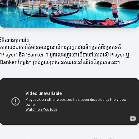
វិធីលេងបាការ៉ាត់
ការលេងបាការ៉ាត់មានមូលដ្ឋានលើការប្រកួតរវាងទឹកប្រាក់ពីរប្រភេទគឺ
'Player' និង 'Banker'។ អ្នកលេងត្រូវទោះបីជាទៅលេងលើ Player ឬ
Banker តែម្តង។ គ្រប់ភ្នាល់ត្រូវបានកំណត់នៅលើតែពីរប្រភេទនេះ។