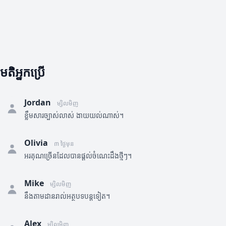
មតិអ្នកប្រើ
Jordan
ម្សិលមិញ
ខ្លឹមសារច្បាស់លាស់ ងាយយល់ណាស់។
Olivia
៣ ថ្ងៃមុន
អរគុណច្រើនដែលបានផ្តល់ចំណេះដឹងថ្មីៗ។
Mike
ម្សិលមិញ
នឹងតាមដានរាល់អត្ថបទបន្តទៀត។
Alex
ម្សិលមិញ