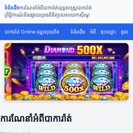
ទំព័រដើម
ការណែនាំអំពីបាការ៉ាត់
យុទ្ធសាស្ត្របាការ៉ាត់
ព្រឹត្តិការណ៍និងផ្សាយព្រេង
ពិនិត្យវេបសាយកាស៊ីណូ
បាការ៉ាត់ Online ឈ្នះលុយពិត
ទំព័រដើម
អំពី
ចុះឈ្មោះ
ចូល
ការណែនាំអំពីបាការ៉ាត់