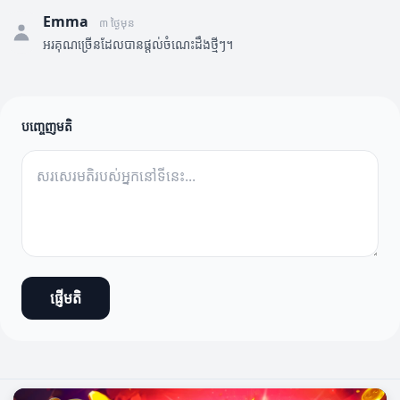
Emma
៣ ថ្ងៃមុន
អរគុណច្រើនដែលបានផ្តល់ចំណេះដឹងថ្មីៗ។
បញ្ចេញមតិ
ផ្ញើមតិ