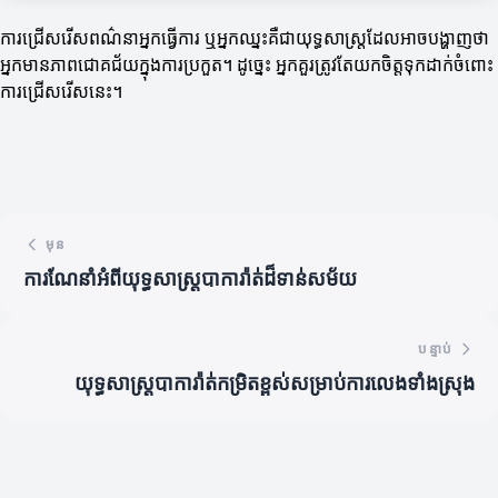
ការជ្រើសរើសពណ៌នាអ្នកធ្វើការ ឬអ្នកឈ្នះគឺជា​យុទ្ធសាស្ត្រដែលអាចបង្ហាញថា
អ្នកមានភាពជោគជ័យក្នុងការប្រកួត។ ដូច្នេះ អ្នកគួរ​ត្រូវតែយកចិត្តទុកដាក់ចំពោះ
ការជ្រើសរើសនេះ។
មុន
ការណែនាំអំពីយុទ្ធសាស្ត្របាការ៉ាត់ដ៏ទាន់សម័យ
បន្ទាប់
យុទ្ធសាស្ដ្របាការ៉ាត់កម្រិតខ្ពស់សម្រាប់ការលេងទាំងស្រុង