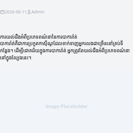
2026-06-11
Admin
ការយល់ដឹងអំពីប្រភេទពណ៌នានៃការបាការ៉ាត់
បាការ៉ាត់គឺជាការប្រកួតកាស៊ីណូដែលទាក់ទាញអ្នកលេងជាច្រើននៅគ្រប់ទី
កន្លែង។ ដើម្បីជោគជ័យក្នុងការបាការ៉ាត់ អ្នកត្រូវតែយល់ដឹងអំពីប្រភេទពណ៌នា
នៅក្នុងល្បែងនេះ។