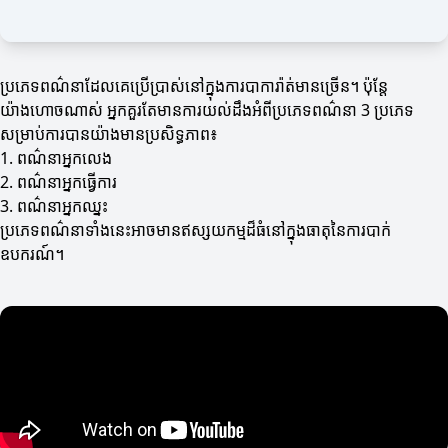
ប្រភេទពណ៌នាដែលគេប្រើប្រាស់នៅក្នុងការបាការ៉ាត់មានច្រើន។ ប៉ុន្តែ
យ៉ាងហោចណាស់ អ្នកគួរតែមានការយល់ដឹងអំពីប្រភេទពណ៌នា 3 ប្រភេទ
សម្រាប់ការបានយ៉ាងមានប្រសិទ្ធភាព៖
1. ពណ៌នាអ្នកលេង
2. ពណ៌នាអ្នកធ្វើការ
3. ពណ៌នាអ្នកឈ្នះ
ប្រភេទពណ៌នាទាំងនេះអាចមានឥស្សយកម្មដ៏ធំនៅក្នុងធាតុនៃការបាក់
ឧបករណ៍។