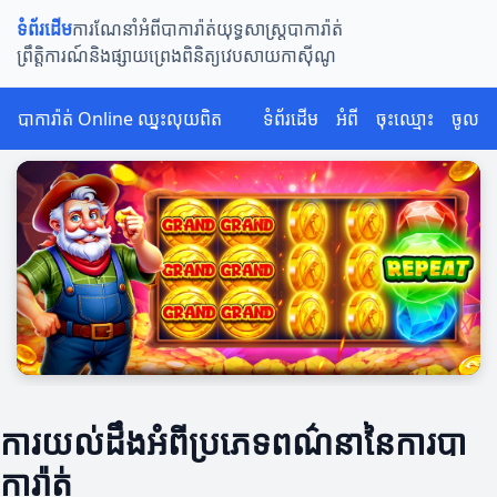
ទំព័រដើម
ការណែនាំអំពីបាការ៉ាត់
យុទ្ធសាស្ត្របាការ៉ាត់
ព្រឹត្តិការណ៍និងផ្សាយព្រេង
ពិនិត្យវេបសាយកាស៊ីណូ
បាការ៉ាត់ Online ឈ្នះលុយពិត
ទំព័រដើម
អំពី
ចុះឈ្មោះ
ចូល
ការយល់ដឹងអំពីប្រភេទពណ៌នានៃការបា
ការ៉ាត់