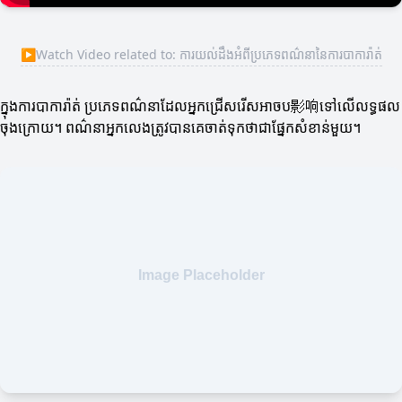
▶
Watch Video related to: ការយល់ដឹងអំពីប្រភេទពណ៌នានៃការបាការ៉ាត់
ក្នុងការបាការ៉ាត់ ប្រភេទពណ៌នាដែលអ្នកជ្រើសរើសអាចប影响ទៅលើលទ្ធផល
ចុងក្រោយ។ ពណ៌នាអ្នកលេងត្រូវបានគេចាត់ទុកថាជាផ្នែកសំខាន់មួយ។