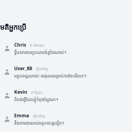
មតិអ្នកប្រើ
Chris
២ ម៉ោងមុន
ខ្លឹមសារមានប្រយោជន៍ខ្លាំងណាស់។
User_88
ម្សិលមិញ
អត្ថបទល្អណាស់! អរគុណសម្រាប់ការចែករំលែក។
Kevin
៣ ថ្ងៃមុន
ពិតជាអ្វីដែលខ្ញុំកំពុងស្វែងរក។
Emma
ម្សិលមិញ
នឹងតាមដានរាល់អត្ថបទបន្តទៀត។