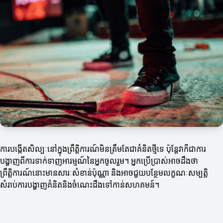
ការបង្កើតសិល្បៈនៅក្នុងព្រឹត្តិការណ៍មិនត្រឹមតែជាគំនិតថ្មីទេ ប៉ុន្តែវាក៏ជាការ
បង្ហាញពីការទាក់ទាញអារម្មណ៍នៃអ្នកចូលរួម។ អ្នកប្រើប្រាស់អាចដឹងថា
ព្រឹត្តិការណ៍នោះមានសារៈសំខាន់ប៉ុណ្ណា និងអាចជួយបន្ថែមលក្ខណៈសម្បត្តិ
សំរាប់ការបង្ហាញគំនិតនិងចំណេះដឹងទៅកាន់សហគមន៍។