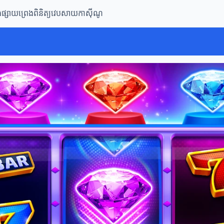
ិងផ្សាយព្រេង
ពិនិត្យវេបសាយកាស៊ីណូ