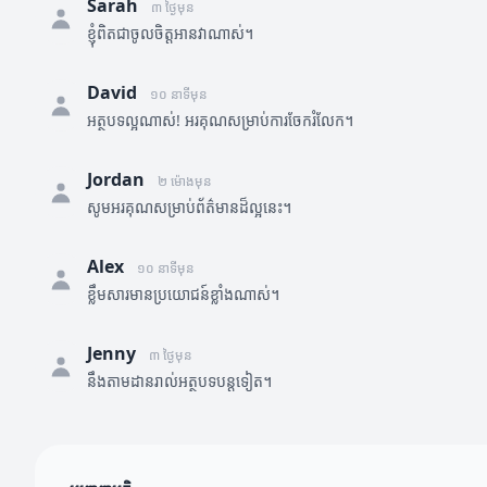
Sarah
៣ ថ្ងៃមុន
ខ្ញុំពិតជាចូលចិត្តអានវាណាស់។
David
១០ នាទីមុន
អត្ថបទល្អណាស់! អរគុណសម្រាប់ការចែករំលែក។
Jordan
២ ម៉ោងមុន
សូមអរគុណសម្រាប់ព័ត៌មានដ៏ល្អនេះ។
Alex
១០ នាទីមុន
ខ្លឹមសារមានប្រយោជន៍ខ្លាំងណាស់។
Jenny
៣ ថ្ងៃមុន
នឹងតាមដានរាល់អត្ថបទបន្តទៀត។