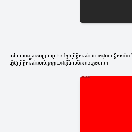
នៅពេលបញ្ចូលការប្រាប់ព្រេងទៅក្នុងព្រឹត្តិការណ៍ វាអាចជួយបង្កើតសម
ធ្វើឱ្យព្រឹត្តិការណ៍របស់អ្នកក្លាយជាអ្វីដែលមិនអាចភ្លេចបាន។