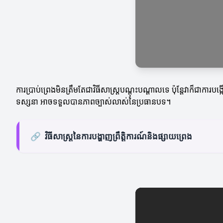
ការប្រាប់ព្រេងមិនត្រឹមតែជាវិធីសាស្ត្របណ្តុះបណ្ដាលទេ ប៉ុន្តែវាក៏ជាការប
ទស្សនា អាចទទួលបានភាពច្បាស់លាស់នៃប្រធានបទ។
🔗
វិធីសាស្ត្រនៃការបង្ហាញព្រឹត្តិការណ៍និងផ្សាយព្រេង