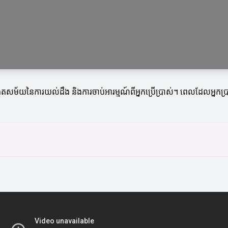
ង្កើតសម័យនៃការយល់ដឹង និងការចាប់អារម្មណ៍ពីអ្នកប្រើប្រាស់។ ពេលដែលអ្នកប្រាប់ព