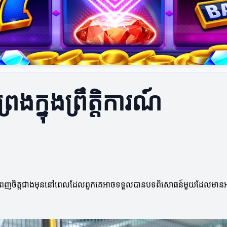
េងក្នុងព្រឹត្តិការណ៍
ការពេញចិត្តជាងមុននៅពេលដែលពួកគេអាចទទួលបានបទពិសោធន៍មួយដែលមានអារម្មណ៍