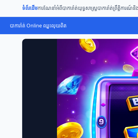
ទំព័រដើម
ការណែនាំអំពីបាការ៉ាត់
យុទ្ធសាស្ត្របាការ៉ាត់
ព្រឹត្តិការណ៍ន
បាការ៉ាត់ Online ឈ្នះលុយពិត