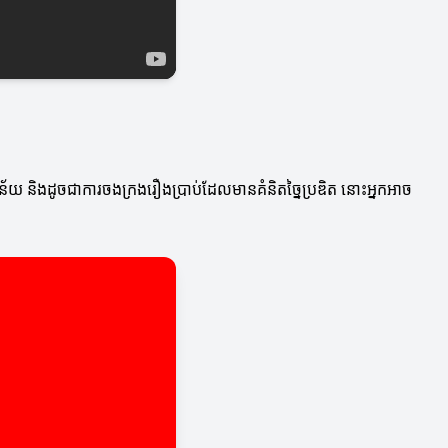
ថន័យ និងដូចជាការចងក្រងរឿងប្រាប់ដែលមានគំនិតច្នៃប្រឌិត នោះអ្នកអាច