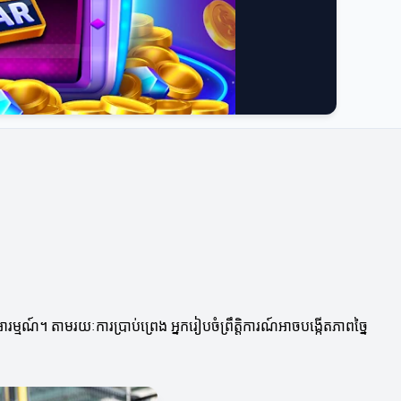
។ តាមរយៈការប្រាប់ព្រេង អ្នករៀបចំព្រឹត្តិការណ៍អាចបង្កើតភាពច្នៃ