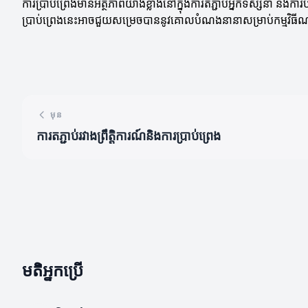
ការប្រាប់ព្រេងមានអត្ថិភាពយ៉ាងខ្លាំងនៅក្នុងការតភ្ជាប់អ្នកទស្សនា និង
ប្រាប់ព្រេងនេះអាចជួយសម្រេចបាននូវគោលបំណងនានាសម្រាប់កម្មវិធី
មុន
ការតភ្ជាប់រវាងព្រឹត្តិការណ៍និងការប្រាប់ព្រេង
មតិអ្នកប្រើ