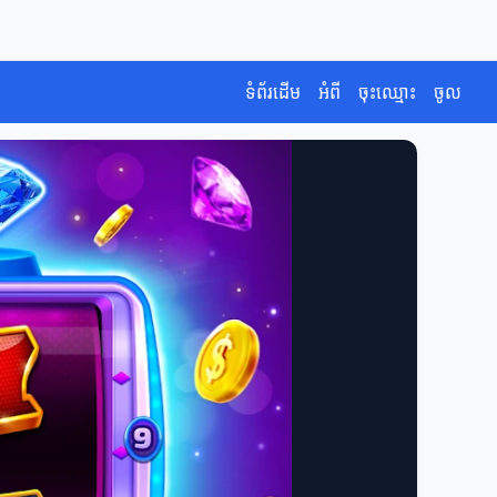
ទំព័រដើម
អំពី
ចុះឈ្មោះ
ចូល