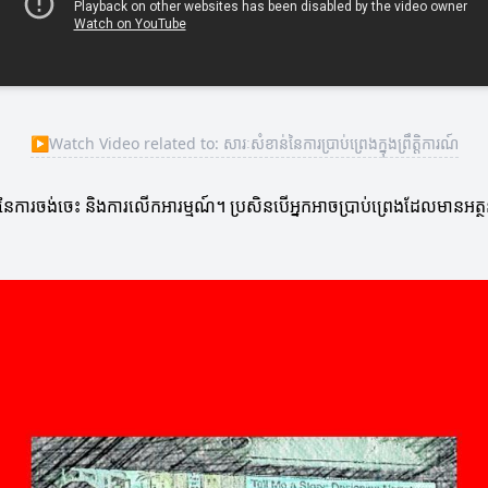
▶
Watch Video related to: សារៈសំខាន់នៃការប្រាប់ព្រេងក្នុងព្រឹត្តិការណ៍
័យនៃការចង់ចេះ និងការលើកអារម្មណ៍។ ប្រសិនបើអ្នកអាចប្រាប់ព្រេងដែលមានអត្