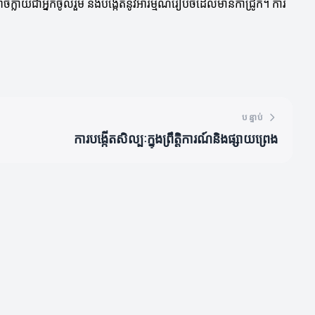
ាអាចក្លាយជាអ្នកចូលរួម និងបង្កើតនូវអារម្មណ៍រៀបចំដែលមានកាំជ្រូក។ ការ
បន្ទាប់
ការបង្កើតសិល្បៈក្នុងព្រឹត្តិការណ៍និងផ្សាយព្រេង