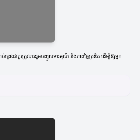
្រេងវាគួរត្រូវបានរួមបញ្ចូលអារម្មណ៍ និងភាពច្នៃប្រឌិត ដើម្បីឱ្យអ្នក