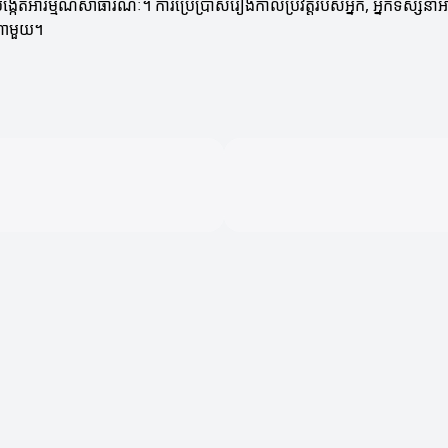
ការបង្កើតអារម្មណ៍សាធារណៈ។ ការប្រើប្រាស់រឿងកាលប្រវត្តិរបស់អ្នក, អ្នកទស្សន
ណាមួយ។