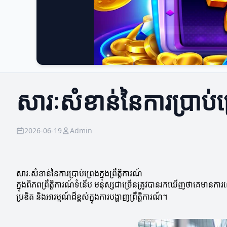
សារៈសំខាន់នៃការប្រាប់ព្រ
2026-06-19
Admin
សារៈសំខាន់នៃការប្រាប់ព្រេងក្នុងព្រឹត្តិការណ៍
ក្នុងពិភពព្រឹត្តិការណ៍ទំនើប មនុស្សជាច្រើនត្រូវបានរកឃើញថាគេមាន
ប្រឌិត និងអារម្មណ៍ដ៏ខ្ពស់ក្នុងការបង្ហាញព្រឹត្តិការណ៍។