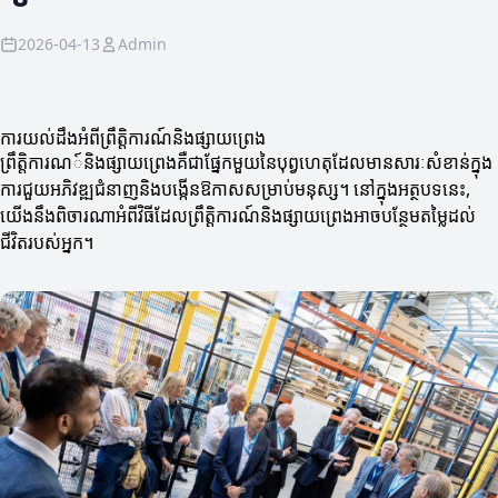
2026-04-13
Admin
ការយល់ដឹងអំពីព្រឹត្តិការណ៍និងផ្សាយព្រេង
ព្រឹត្តិការណ៍និងផ្សាយព្រេងគឺជាផ្នែកមួយនៃបុព្វហេតុដែលមានសារៈសំខាន់ក្នុង
ការជួយអភិវឌ្ឍជំនាញនិងបង្កើនឱកាសសម្រាប់មនុស្ស។ នៅក្នុងអត្ថបទនេះ,
យើងនឹងពិចារណាអំពីវិធីដែលព្រឹត្តិការណ៍និងផ្សាយព្រេងអាចបន្ថែមតម្លៃដល់
ជីវិតរបស់អ្នក។