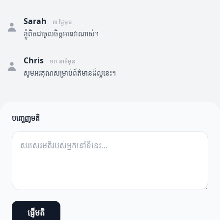
Sarah
៣ ថ្ងៃមុន
ខ្ញុំពិតជាចូលចិត្តអានវាណាស់។
Chris
១០ នាទីមុន
សូមអរគុណសម្រាប់ព័ត៌មានដ៏ល្អនេះ។
បញ្ចេញមតិ
ផ្ញើមតិ