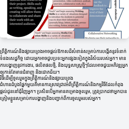
ព្រឹត្តិការណ៍និងផ្សាយព្រេងអាចផ្តល់ឱកាសដ៏សំខាន់សម្រាប់ការបង្កើតនូវទំនាក់
ទំនងសេដ្ឋកិច្ច ដោយអ្នកអាចជួបប្រទះអ្នកផ្សេងទៀតក្នុងវិស័យរបស់អ្នក។ មាន
ការបង្ហាញនូវការងារ, ផលិតផលថ្មី, និងយុទ្ធសាស្ត្រថ្មីៗដែលអាចជួយអភិវឌ្ឍអ្នក
ឲ្យកាន់តែមានជំនាញ និងជោគជ័យ។
វិធីដើម្បីចូលរួមក្នុងព្រឹត្តិការណ៍និងផ្សាយព្រេង
ជំហានដំបូងផ្នែកមួយគឺមានការស្រាវជ្រាវអំពីព្រឹត្តិការណ៍និងកម្មវិធីដែលកំពុង
ផ្តល់ជូននៅជុំវិញអ្នក។ ប្រសិនបើអ្នកមានគម្រោងចូលរួម, ត្រូវប្រាកដថាអ្នកបាន
ត្រៀមខ្លួនសម្រាប់ការបង្ហាញនិងបញ្ជាក់ពីការចូលរួមរបស់អ្នក។