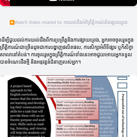
▶
Watch Video related to: ការយល់ដឹងអំពីព្រឹត្តិការណ៍និងផ្សាយព្រេង
ដើម្បីជួយដល់ការយល់ដឹងពីការប្រព្រឹត្តនិងការផ្សាយព្រេង, អ្នកអាចចូលរួមក្នុង
ព្រឹត្តិការណ៍ជាច្រើនដូចជាការបង្ហាញផលិតផល, ការសិក្សាអំពីទីផ្សារ ឬក៏សិក្ខា
សាលានៅតំបន់។ ការចូលរួមក្នុងព្រឹត្តិការណ៍ទាំងនេះអាចជួយអោយអ្នកទទួល
បានចំណេះដឹងថ្មី និងអនុវត្តន៍ជំនាញរបស់អ្នក។