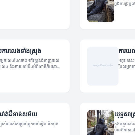
ក្នុងការប្រក
រាប់ការលេងទាំងស្រុង
ការយល់
ម្រាប់អ្នកលេងដែលចង់អភិវឌ្ឍន៍ជំនាញរបស់
អត្ថបទនេះ
ុងការលេង និងការយល់ដឹងអំពីហានិភ័យនានា
ដែលអ្នកអា
ារ៉ាត់ដ៏ទាន់សម័យ
យុទ្ធសាស្ត
បាស់លាស់សម្រាប់អ្នកចាប់ផ្តើម និងអ្នក
ក្នុងអត្ថបទន
មានឱកាសជោគ