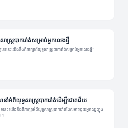
ធសាស្ត្របាការ៉ាត់សម្រាប់អ្នកលេងថ្មី
អត្ថបទនេះយើងនឹងពិភាក្សាពីយុទ្ធសាស្ត្របាការ៉ាត់សម្រាប់អ្នកលេងថ្មី។
នាំអំពីយុទ្ធសាស្ត្របាការ៉ាត់ដើម្បីជោគជ័យ
ថបទនេះ យើងនឹងពិភាក្សាអំពីយុទ្ធសាស្ត្របាការ៉ាត់ដែលអាចជួយអ្នកឈ្នះក្នុង
ួត។