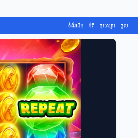
ទំព័រដើម
អំពី
ចុះឈ្មោះ
ចូល