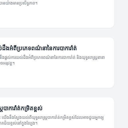
ួតបានយ៉ាងមានប្រសិទ្ធភាព។
ដឹងអំពីប្រភេទពណ៌នានៃការបាការ៉ាត់
នឹងផ្ដល់ការយល់ដឹងអំពីប្រភេទពណ៌នានៃការបាការ៉ាត់ និងយុទ្ធសាស្ត្រនានា
ចអនុវត្ត។
្របាការ៉ាត់កម្រិតខ្ពស់
េះ យើងនឹងស្វែងយល់ពីយុទ្ធសាស្ត្របាការ៉ាត់កម្រិតខ្ពស់ដែលអាចជួយអ្នកឲ្យ
ជ័យខ្ពស់នៅក្នុងល្បែង។