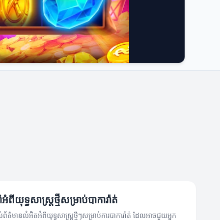
ំពីយុទ្ធសាស្ត្រថ្មីសម្រាប់បាការ៉ាត់
ល់ព័ត៌មានលំអិតអំពីយុទ្ធសាស្ត្រថ្មីៗសម្រាប់ការបាការ៉ាត់ ដែលអាចជួយអ្នក