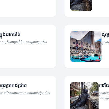
នុងបាការ៉ាត់
យុទ្
ាស្ត្រដ៏មានប្រសិទ្ធិភាពសម្រាប់អ្នកដើម
ក្នុង
កគួរប្រាកដជ្រាប
ការណែ
្លឹះនានាដែលអាចសម្រួលការបាញ់ស៊ុមលើក
ក្នុងអត្
ការប្រក