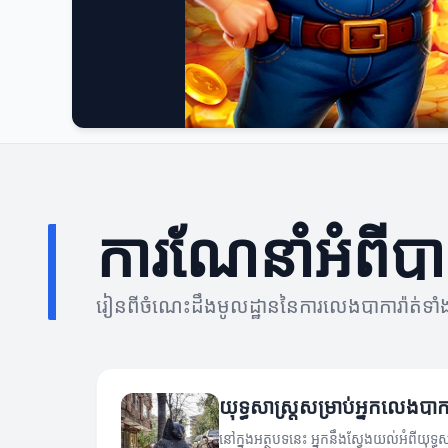
ការណែនាំអំពីបាក
រៀនពីចំណេះដឹងមូលដ្ឋាននៃការលេងបាការ៉ាត់ទា
យុទ្ធសាស្ត្រសម្រាប់អ្នកលេងបា
នៅក្នុងអត្ថបទនេះ អ្នកនឹងស្វែងយល់អំពីយុទ្