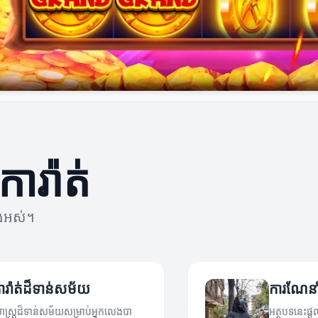
ារ៉ាត់
ំងអស់។
ការ៉ាត់ដ៏ទាន់សម័យ
ការណែនាំអ
ធសាស្ត្រដ៏ទាន់សម័យសម្រាប់អ្នកលេងបា
អត្ថបទនេះផ្ដ