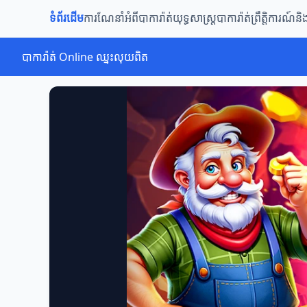
ទំព័រដើម
ការណែនាំអំពីបាការ៉ាត់
យុទ្ធសាស្ត្របាការ៉ាត់
ព្រឹត្តិការណ៍ន
បាការ៉ាត់ Online ឈ្នះលុយពិត