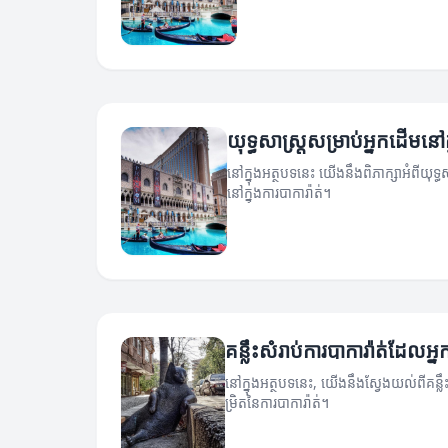
យុទ្ធសាស្ត្រសម្រាប់អ្នកដើមនៅក្
នៅក្នុងអត្ថបទនេះ យើងនឹងពិភាក្សាអំពីយុទ្ធស
នៅក្នុងការបាការ៉ាត់។
គន្លឹះសំរាប់ការបាការ៉ាត់ដែលអ្ន
នៅក្នុងអត្ថបទនេះ, យើងនឹងស្វែងយល់ពីគន
ម្រិតនៃការបាការ៉ាត់។