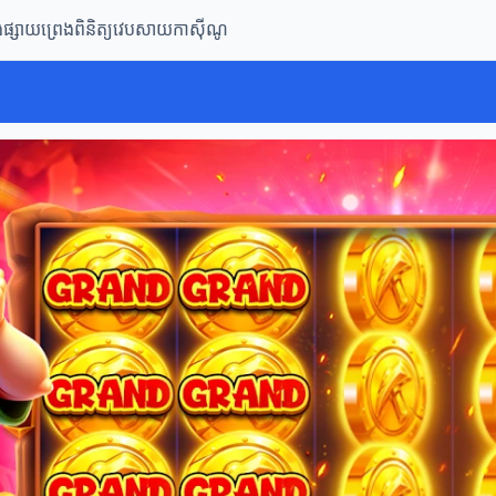
ិងផ្សាយព្រេង
ពិនិត្យវេបសាយកាស៊ីណូ