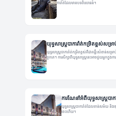
ការ៉ាត់ដែលមានបទពិសោធន៍។
យុទ្ធសាស្ដ្របាការ៉ាត់កម្រិតខ្ពស់សម្
យុទ្ធសាស្ត្របាការ៉ាត់កម្រិតខ្ពស់គឺជាគន្លឹះសំខាន់ស
ពួកគេ។ ការសិក្សាពីយុទ្ធសាស្ត្រនេះអាចជួយអ្នកក្ន
ដែលអាចកើតមាន។
ការណែនាំអំពីយុទ្ធសាស្ត្របាក
យុទ្ធសាស្ត្របាការ៉ាត់ដែលទាន់សម័យ និងច្
ចេះហើយ។